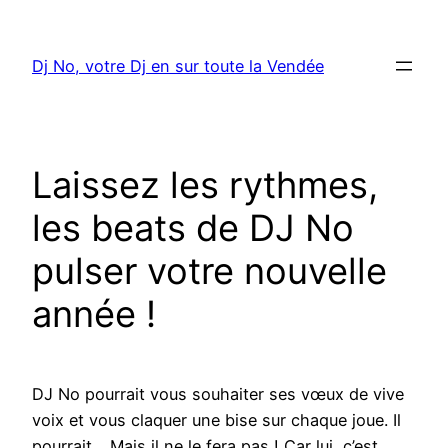
Aller
au
Dj No, votre Dj en sur toute la Vendée
contenu
Laissez les rythmes,
les beats de DJ No
pulser votre nouvelle
année !
DJ No pourrait vous souhaiter ses vœux de vive
voix et vous claquer une bise sur chaque joue. Il
pourrait… Mais il ne le fera pas ! Car lui, c’est